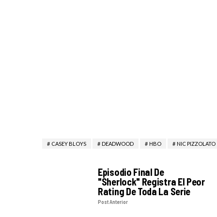
CASEY BLOYS
DEADWOOD
HBO
NIC PIZZOLATO
Episodio Final De
"Sherlock" Registra El Peor
Rating De Toda La Serie
Post Anterior