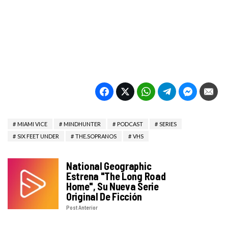
MIAMI VICE
MINDHUNTER
PODCAST
SERIES
SIX FEET UNDER
THE.SOPRANOS
VHS
National Geographic
Estrena "The Long Road
Home", Su Nueva Serie
Original De Ficción
Post Anterior