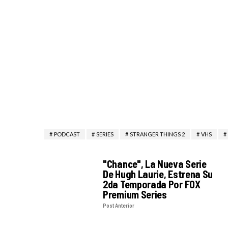
PODCAST
SERIES
STRANGER THINGS 2
VHS
"Chance", La Nueva Serie
De Hugh Laurie, Estrena Su
2da Temporada Por FOX
Premium Series
Post Anterior