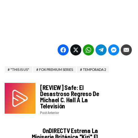
"THIS IS US"
FOX PREMIUM SERIES
TEMPORADA 2
[REVIEW] Safe: El
Desastroso Regreso De
Michael C. Hall A La
Televisión
Post Anterior
OnDIRECTV Estrena La
Miniserie Británica "Kiri" El