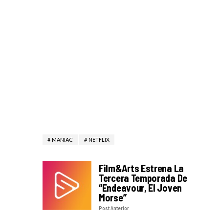
MANIAC
NETFLIX
Film&Arts Estrena La
Tercera Temporada De
“Endeavour, El Joven
Morse”
Post Anterior