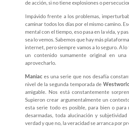
de acción, si no tiene explosiones o persecucio
Impávido frente a los problemas, imperturba
caminar todos los días por el mismo camino. Es
mental con el tiempo, eso pasa en la vida, y pa
sea lo vemos. Sabemos que hay más plataform
internet, pero siempre vamos a lo seguro. A lo 
un contenido sumamente original en una 
aprovecharlo.
Maniac
es una serie que nos desafía constant
nivel de la segunda temporada de
Westworl
amigable. Nos está constantemente sorprend
Supieron crear argumentalmente un contexto
esta serie todo es posible, para bien o par
desarmadas, toda alucinación y subjetivida
verdad y que no, la veracidad se arranca por pr