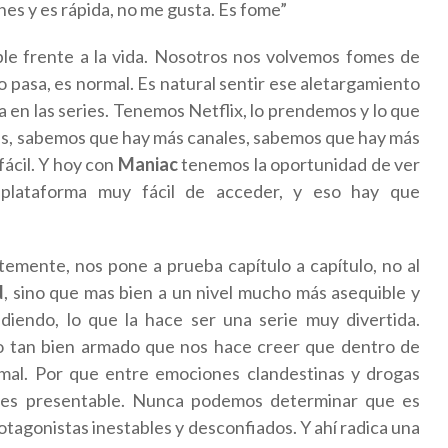
nes y es rápida, no me gusta. Es fome”
ble frente a la vida. Nosotros nos volvemos fomes de
o pasa, es normal. Es natural sentir ese aletargamiento
sa en las series. Tenemos Netflix, lo prendemos y lo que
as, sabemos que hay más canales, sabemos que hay más
fácil. Y hoy con
Maniac
tenemos la oportunidad de ver
plataforma muy fácil de acceder, y eso hay que
emente, nos pone a prueba capítulo a capítulo, no al
d
, sino que mas bien a un nivel mucho más asequible y
iendo, lo que la hace ser una serie muy divertida.
 tan bien armado que nos hace creer que dentro de
a mal. Por que entre emociones clandestinas y drogas
d es presentable. Nunca podemos determinar que es
otagonistas inestables y desconfiados. Y ahí radica una