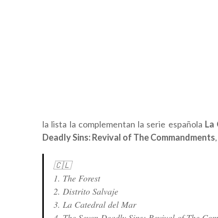
la lista la complementan la serie española
La 
Deadly Sins: Revival of The Commandments
🇨🇱
1. The Forest
2. Distrito Salvaje
3. La Catedral del Mar
4. The Seven Deadly Sins: Revival of The C