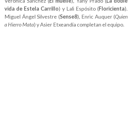
Verónica Sánchez (
El muelle
), Yany Prado (
La doble
vida de Estela Carrillo
) y Lali Espósito (
Floricienta
).
Miguel Ángel Silvestre (
Sense8
), Enric Auquer (
Quien
a Hierro Mata
) y Asier Etxeandía completan el equipo.