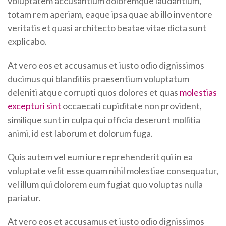
voluptatem accusantium doloremque laudantium,
totam rem aperiam, eaque ipsa quae ab illo inventore
veritatis et quasi architecto beatae vitae dicta sunt
explicabo.
At vero eos et accusamus et iusto odio dignissimos
ducimus qui blanditiis praesentium voluptatum
deleniti atque corrupti quos dolores et quas
molestias
excepturi sint
occaecati cupiditate non provident,
similique sunt in culpa qui officia deserunt mollitia
animi, id est laborum et dolorum fuga.
Quis autem vel eum iure reprehenderit qui in ea
voluptate velit esse quam nihil molestiae consequatur,
vel illum qui dolorem eum fugiat quo voluptas nulla
pariatur.
At vero eos et accusamus et iusto odio dignissimos