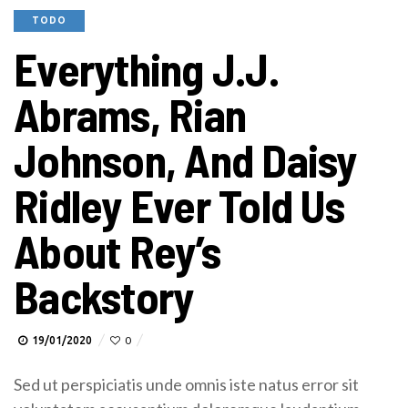
TODO
Everything J.J.
Abrams, Rian
Johnson, And Daisy
Ridley Ever Told Us
About Rey’s
Backstory
19/01/2020
0
Sed ut perspiciatis unde omnis iste natus error sit