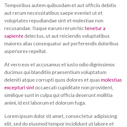
Temporibus autem quibusdam et aut officiis debitis
aut rerum necessitatibus saepe eveniet ut et
voluptates repudiandae sint et molestiae non
recusandae. Itaque earum rerum hic
tenetur a
sapiente
delectus, ut aut reiciendis voluptatibus
maiores alias consequatur aut perferendis doloribus
asperiores repellat.
At vero eos et accusamus et iusto odio dignissimos
ducimus qui blanditiis praesentium voluptatum
deleniti atque corrupti quos dolores et quas
molestias
excepturi sint
occaecati cupiditate non provident,
similique sunt in culpa qui officia deserunt mollitia
animi, id est laborum et dolorum fuga.
Lorem ipsum dolor sit amet, consectetur adipisicing
elit, sed do eiusmod tempor incididunt ut labore et