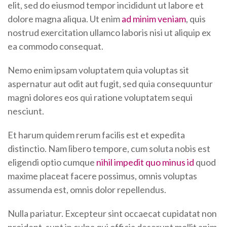
elit, sed do eiusmod tempor incididunt ut labore et
dolore magna aliqua. Ut enim
ad minim veniam
, quis
nostrud exercitation ullamco laboris nisi ut aliquip ex
ea commodo consequat.
Nemo enim ipsam voluptatem quia voluptas sit
aspernatur aut odit aut fugit, sed quia consequuntur
magni dolores eos qui ratione voluptatem sequi
nesciunt.
Et harum quidem rerum facilis est et expedita
distinctio. Nam libero tempore, cum soluta nobis est
eligendi optio cumque
nihil impedit quo minus id
quod
maxime placeat facere possimus, omnis voluptas
assumenda est, omnis dolor repellendus.
Nulla pariatur. Excepteur sint occaecat cupidatat non
proident, sunt in culpa qui officia deserunt mollit anim