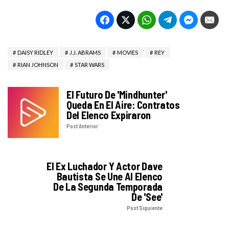
DAISY RIDLEY
J.J. ABRAMS
MOVIES
REY
RIAN JOHNSON
STAR WARS
El Futuro De 'Mindhunter'
Queda En El Aire: Contratos
Del Elenco Expiraron
Post Anterior
El Ex Luchador Y Actor Dave
Bautista Se Une Al Elenco
De La Segunda Temporada
De 'See'
Post Siguiente