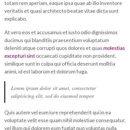
totam rem aperiam, eaque ipsa quae ab illo inventore
veritatis et quasi architecto beatae vitae dicta sunt
explicabo.
At vero eos et accusamus et iusto odio dignissimos
ducimus qui blanditiis praesentium voluptatum
deleniti atque corrupti quos dolores et quas
molestias
excepturi sint
occaecati cupiditate non provident,
similique sunt in culpa qui officia deserunt mollitia
animi, id est laborum et dolorum fuga.
Lorem ipsum dolor sit amet, consectetur
adipisicing elit, sed do eiusmod tempor
Quis autem vel eum iure reprehenderit qui in ea
voluptate velit esse quam nihil molestiae consequatur,
vel illum qui dolorem eum fugiat quo voluptas nulla