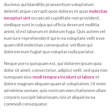
ducimus qui blanditiis praesentium voluptatum
deleniti atque corrupti quos dolores et quas
molestias
excepturi sint
occaecati cupiditate non provident,
similique sunt in culpa qui officia deserunt mollitia
animi, id est laborum et dolorum fuga. Quis autem vel
eum iure reprehenderit qui in ea voluptate velit esse
quam nihil molestiae consequatur, vel illum qui
dolorem eum fugiat quo voluptas nulla pariatur.
Neque porro quisquam est, qui dolorem ipsum quia
dolor sit amet, consectetur, adipisci velit, sed quia non
numquam eius
modi tempora incidunt ut labore
et
dolore magnam aliquam quaerat voluptatem. Ut enim
ad minima veniam, quis nostrum exercitationem ullam
corporis suscipit laboriosam, nisi ut aliquid ex ea
commodi consequatur.