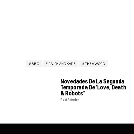
BBC
RALPH AND KATIE
THE A WORD
Novedades De La Segunda
Temporada De 'Love, Death
& Robots"
Post Anterior