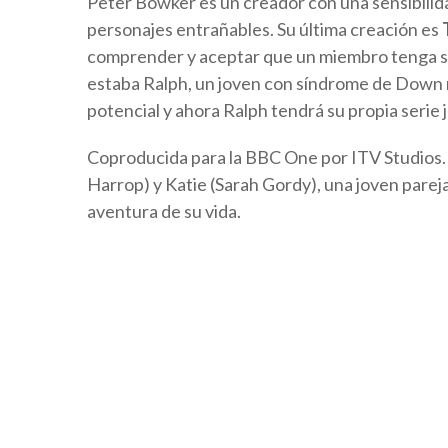
Peter Bowker es un creador con una sensibilida
personajes entrañables. Su última creación es
comprender y aceptar que un miembro tenga sín
estaba Ralph, un joven con síndrome de Down m
potencial y ahora Ralph tendrá su propia serie 
Coproducida para la BBC One por ITV Studios
Harrop) y Katie (Sarah Gordy), una joven parej
aventura de su vida.