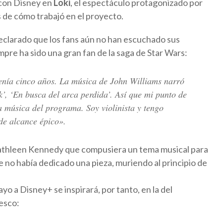
ó con Disney en
Loki
, el espectáculo protagonizado por
 de cómo trabajó en el proyecto.
 declarado que los fans aún no han escuchado sus
re ha sido una gran fan de la saga de Star Wars:
tenía cinco años. La música de John Williams narró
k’, ‘En busca del arca perdida’. Así que mi punto de
a música del programa. Soy violinista y tengo
de alcance épico».
a Kathleen Kennedy que compusiera un tema musical para
 no había dedicado una pieza, muriendo al principio de
yo a Disney+ se inspirará, por tanto, en la del
esco: