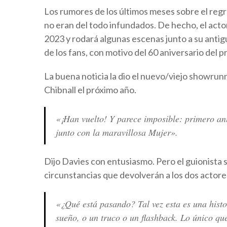
Los rumores de los últimos meses sobre el re
no eran del todo infundados. De hecho, el actor 
2023 y rodará algunas escenas junto a su anti
de los fans, con motivo del 60 aniversario del 
La buena noticia la dio el nuevo/viejo showrun
Chibnall el próximo año.
«¡Han vuelto! Y parece imposible: primero an
junto con la maravillosa Mujer».
Dijo Davies con entusiasmo. Pero el guionista
circunstancias que devolverán a los dos actore
«¿Qué está pasando? Tal vez esta es una hist
sueño, o un truco o un flashback. Lo único qu