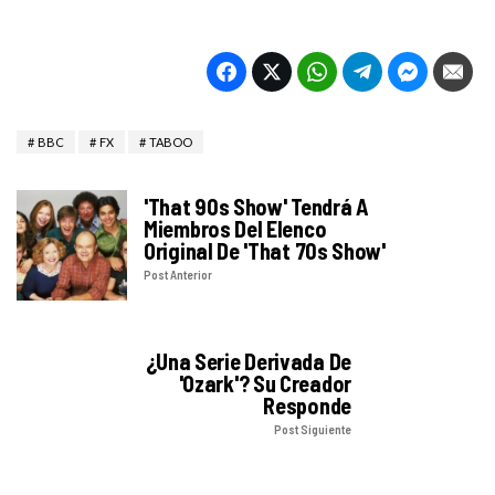
BBC
FX
TABOO
'That 90s Show' Tendrá A
Miembros Del Elenco
Original De 'That 70s Show'
Post Anterior
¿Una Serie Derivada De
'Ozark'? Su Creador
Responde
Post Siguiente