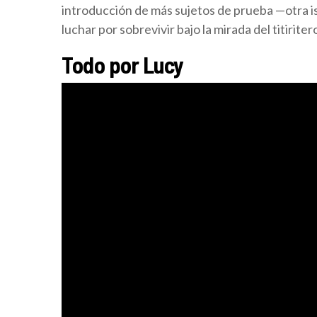
introducción de más sujetos de prueba —otra 
luchar por sobrevivir bajo la mirada del titirit
Todo por Lucy