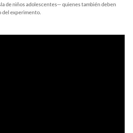
isla de niños adolescentes— quienes también deben
ero del experimento.