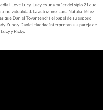
dia I Love Lucy. Lucy es una mujer del siglo 21 que
 individualidad. La actriz mexicana Natalia Téllez
ras que Daniel Tovar tendrá el papel de su esposo
Andy Zuno y Daniel Haddad interpretan a la pareja de
 Lucy y Ricky.