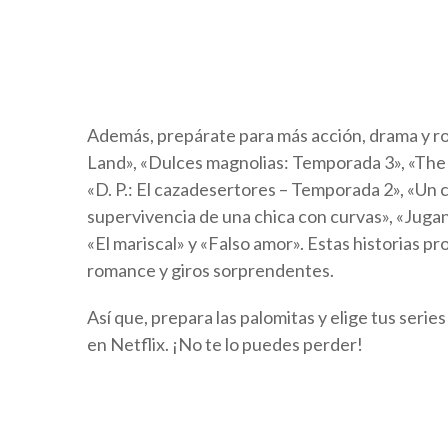
Además, prepárate para más acción, drama y r
Land», «Dulces magnolias: Temporada 3», «The 
«D. P.: El cazadesertores – Temporada 2», «Un 
supervivencia de una chica con curvas», «Juga
«El mariscal» y «Falso amor». Estas historias p
romance y giros sorprendentes.
Así que, prepara las palomitas y elige tus seri
en Netflix. ¡No te lo puedes perder!