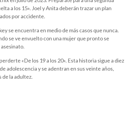
lix en julio de 2023. Prepárate para una segunda
lta a los 15». Joel y Anita deberán trazar un plan
ados por accidente.
ckey se encuentra en medio de más casos que nunca.
ando se ve envuelto con una mujer que pronto se
 asesinato.
erderte «De los 19 a los 20». Esta historia sigue a diez
e adolescencia y se adentran en sus veinte años,
 de la adultez.