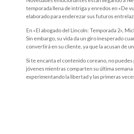
Novedades emocionantes están llegando a Netf
temporada llena de intriga y enredos en «De vue
elaborado para enderezar sus futuros entrelaz
En «El abogado del Lincoln: Temporada 2», Mi
Sin embargo, su vida da un giro inesperado cu
convertirá en su cliente, ya que la acusan de un
Si te encanta el contenido coreano, no puedes p
jóvenes mientras comparten su última semana d
experimentando la libertad y las primeras veces