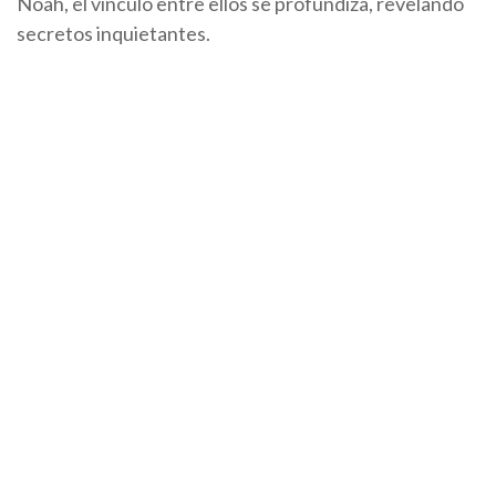
Noah, el vínculo entre ellos se profundiza, revelando
secretos inquietantes.