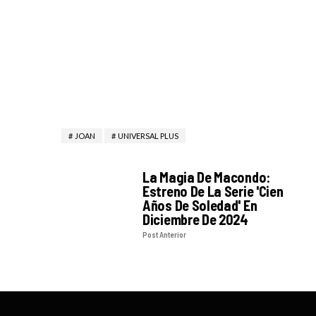
JOAN
UNIVERSAL PLUS
La Magia De Macondo:
Estreno De La Serie 'Cien
Años De Soledad' En
Diciembre De 2024
Post Anterior