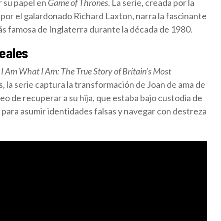
r su papel en
Game of Thrones
. La serie, creada por la
or el galardonado Richard Laxton, narra la fascinante
ás famosa de Inglaterra durante la década de 1980.
eales
,
I Am What I Am: The True Story of Britain’s Most
ios, la serie captura la transformación de Joan de ama de
seo de recuperar a su hija, que estaba bajo custodia de
o para asumir identidades falsas y navegar con destreza