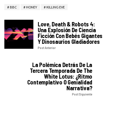
BBC
HONEY
KILLING EVE
Love, Death & Robots 4:
Una Explosión De Ciencia
Ficción Con Bebés Gigantes
Y Dinosaurios Gladiadores
Post Anterior
La Polémica Detrás De La
Tercera Temporada De The
White Lotus: ¿ritmo
Contemplativo O Genialidad
Narrativa?
Post Siguiente