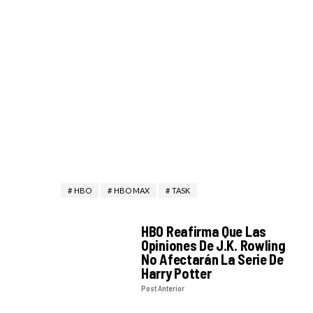
HBO
HBO MAX
TASK
HBO Reafirma Que Las
Opiniones De J.K. Rowling
No Afectarán La Serie De
Harry Potter
Post Anterior