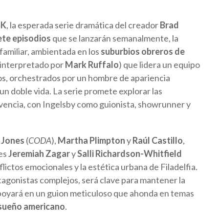
SK
, la esperada serie dramática del creador
Brad
ete episodios
que se lanzarán semanalmente, la
familiar, ambientada en los
suburbios obreros de
interpretado por
Mark Ruffalo
) que lidera un equipo
tos, orchestrados por un hombre de apariencia
 un doble vida. La serie promete explorar las
ivencia, con Ingelsby como guionista, showrunner y
a Jones
(
CODA
),
Martha Plimpton
y
Raúl Castillo
,
res
Jeremiah Zagar
y
Salli Richardson-Whitfield
lictos emocionales y la estética urbana de Filadelfia.
tagonistas complejos, será clave para mantener la
apoyará en un guion meticuloso que ahonda en temas
el sueño americano
.