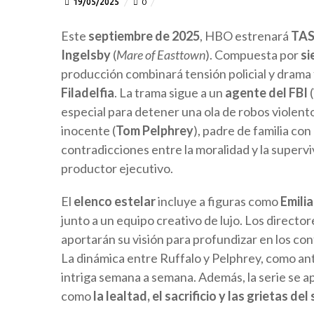
19/05/2025
0
Este
septiembre de 2025
, HBO estrenará
TA
Ingelsby
(
Mare of Easttown
). Compuesta por
si
producción combinará tensión policial y drama 
Filadelfia
. La trama sigue a un
agente del FBI
(
especial para detener una ola de robos violen
inocente (
Tom Pelphrey
), padre de familia con
contradicciones entre la moralidad y la superv
productor ejecutivo.
El
elenco estelar
incluye a figuras como
Emili
junto a un equipo creativo de lujo. Los directo
aportarán su visión para profundizar en los conf
La dinámica entre Ruffalo y Pelphrey, como an
intriga semana a semana. Además, la serie se 
como
la lealtad, el sacrificio y las grietas d