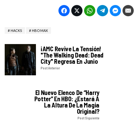
HACKS
HBO MAX
¡AMC Revive La Tensión!
"The Walking Dead: Dead
City" Regresa En Junio
Post Anterior
El Nuevo Elenco De “Harry
Potter” En HBO: ¿Estará A
La Altura De La Magia
Original?
Post Siguiente