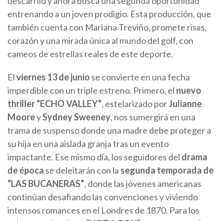
descarriló y ahora busca una segunda oportunidad
entrenando a un joven prodigio. Esta producción, que
también cuenta con Mariana Treviño, promete risas,
corazón y una mirada única al mundo del golf, con
cameos de estrellas reales de este deporte.
El
viernes 13 de junio
se convierte en una fecha
imperdible con un triple estreno. Primero, el
nuevo
thriller “ECHO VALLEY”
, estelarizado por
Julianne
Moore
y
Sydney Sweeney
, nos sumergirá en una
trama de suspenso donde una madre debe proteger a
su hija en una aislada granja tras un evento
impactante. Ese mismo día, los seguidores del
drama
de época
se deleitarán con la
segunda temporada de
“LAS BUCANERAS”
, donde las jóvenes americanas
continúan desafiando las convenciones y viviendo
intensos romances en el Londres de 1870. Para los