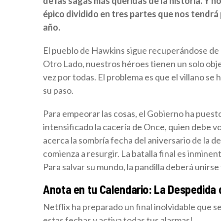
de las sagas más queridas de la historia. Y n
épico dividido en tres partes que nos tendrá 
año.
El pueblo de Hawkins sigue recuperándose de la 
Otro Lado, nuestros héroes tienen un solo obj
vez por todas. El problema es que el villano s
su paso.
Para empeorar las cosas, el Gobierno ha puest
intensificado la cacería de Once, quien debe vo
acerca la sombría fecha del aniversario de la d
comienza a resurgir. La batalla final es inmine
Para salvar su mundo, la pandilla deberá unirse
Anota en tu Calendario: La Despedida
Netflix ha preparado un final inolvidable que 
estas fechas y activa todas tus alarmas!