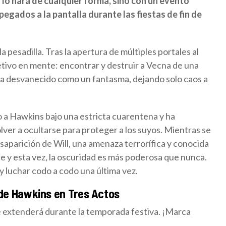
o lo hará de cualquier forma, sino con un evento
pegados a la pantalla durante las fiestas de fin de
pesadilla. Tras la apertura de múltiples portales al
etivo en mente: encontrar y destruir a Vecna de una
e ha desvanecido como un fantasma, dejando solo caos a
o a Hawkins bajo una estricta cuarentena y ha
lver a ocultarse para proteger a los suyos. Mientras se
esaparición de Will, una amenaza terrorífica y conocida
nte y esta vez, la oscuridad es más poderosa que nunca.
 y luchar codo a codo una última vez.
 de Hawkins en Tres Actos
se extenderá durante la temporada festiva. ¡Marca