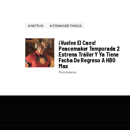
NETFLIX
STRANGER THINGS
¡Vuelve El Caos!
Peacemaker Temporada 2
Estrena Tráiler Y Ya Tiene
Fecha De Regreso A HBO
Max
Post Anterior