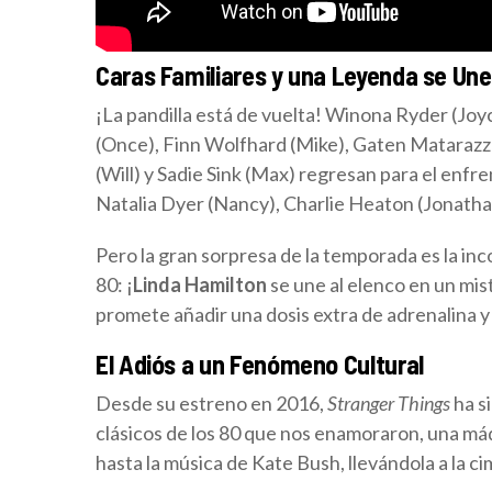
Caras Familiares y una Leyenda se Une
¡La pandilla está de vuelta! Winona Ryder (Jo
(Once), Finn Wolfhard (Mike), Gaten Matarazz
(Will) y Sadie Sink (Max) regresan para el enfre
Natalia Dyer (Nancy), Charlie Heaton (Jonatha
Pero la gran sorpresa de la temporada es la in
80: ¡
Linda Hamilton
se une al elenco en un mis
promete añadir una dosis extra de adrenalina y 
El Adiós a un Fenómeno Cultural
Desde su estreno en 2016,
Stranger Things
ha s
clásicos de los 80 que nos enamoraron, una má
hasta la música de Kate Bush, llevándola a la ci