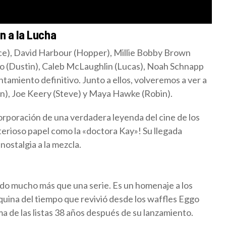
n a la Lucha
yce), David Harbour (Hopper), Millie Bobby Brown
o (Dustin), Caleb McLaughlin (Lucas), Noah Schnapp
ntamiento definitivo. Junto a ellos, volveremos a ver a
n), Joe Keery (Steve) y Maya Hawke (Robin).
corporación de una verdadera leyenda del cine de los
terioso papel como la «doctora Kay»! Su llegada
nostalgia a la mezcla.
ido mucho más que una serie. Es un homenaje a los
quina del tiempo que revivió desde los waffles Eggo
ma de las listas 38 años después de su lanzamiento.