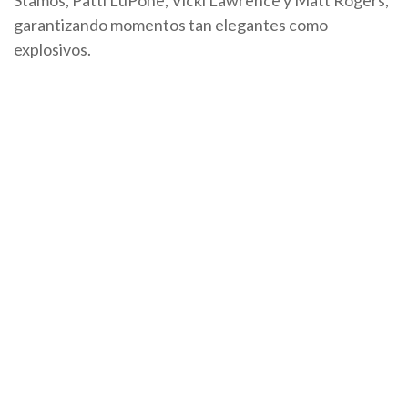
Stamos, Patti LuPone, Vicki Lawrence y Matt Rogers,
garantizando momentos tan elegantes como
explosivos.