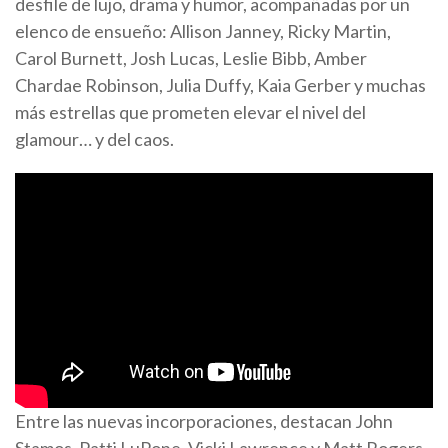
desfile de lujo, drama y humor, acompañadas por un
elenco de ensueño: Allison Janney, Ricky Martin,
Carol Burnett, Josh Lucas, Leslie Bibb, Amber
Chardae Robinson, Julia Duffy, Kaia Gerber y muchas
más estrellas que prometen elevar el nivel del
glamour… y del caos.
Entre las nuevas incorporaciones, destacan John