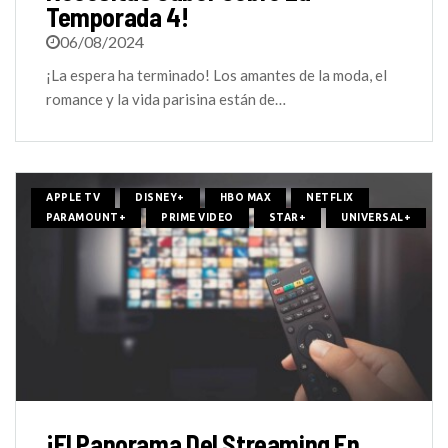
Temporada 4!
06/08/2024
¡La espera ha terminado! Los amantes de la moda, el
romance y la vida parisina están de…
APPLE TV
DISNEY+
HBO MAX
NETFLIX
PARAMOUNT+
PRIME VIDEO
STAR+
UNIVERSAL+
¡El Panorama Del Streaming En