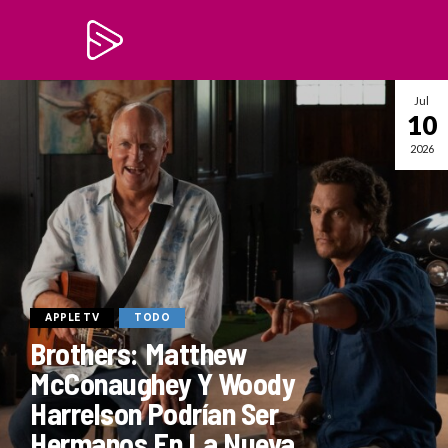
Jul
10
2026
APPLE TV
TODO
Brothers: Matthew
McConaughey Y Woody
Harrelson Podrían Ser
Hermanos En La Nueva