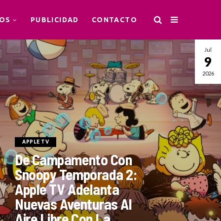
OS
PUBLICIDAD
CONTACTO
Jul
9
2026
APPLE TV
De Campamento Con
Snoopy Temporada 2:
Apple TV Adelanta
Nuevas Aventuras Al
Aire Libre Con La