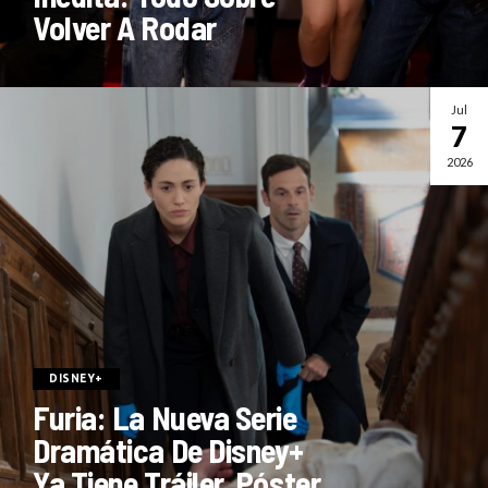
Volver A Rodar
Jul
7
2026
DISNEY+
Furia: La Nueva Serie
Dramática De Disney+
Ya Tiene Tráiler, Póster