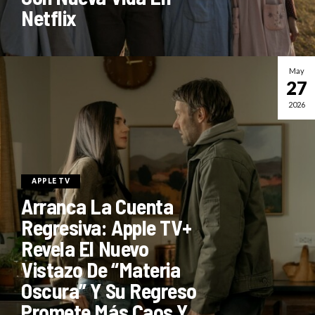
Netflix
May
27
2026
APPLE TV
Arranca La Cuenta
Regresiva: Apple TV+
Revela El Nuevo
Vistazo De “Materia
Oscura” Y Su Regreso
Promete Más Caos Y