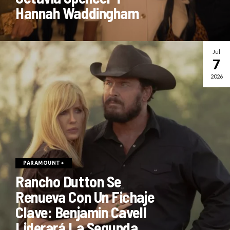
Hannah Waddingham
Jul
7
2026
PARAMOUNT+
Rancho Dutton Se
Renueva Con Un Fichaje
Clave: Benjamin Cavell
Liderará La Segunda