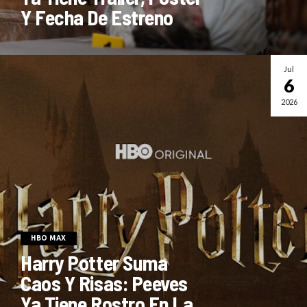
Y Fecha De Estreno
Jul
6
2026
HBO MAX
Harry Potter Suma
Caos Y Risas: Peeves
Ya Tiene Rostro En La