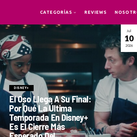
CATEGORÍAS
REVIEWS
NOSOTR
Jul
10
2026
DISNEY+
El Oso Llega A Su Final:
Por Qué La Última
Temporada En Disney+
Es El Cierre Más
Esperado Del