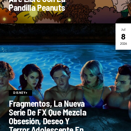
Pandilla Peanuts
Jul
8
2026
DISNEY+
Fragmentos, La Nueva
Serie De FX Que Mezcla
Obsesión, Deseo Y
Terror Adolescente En