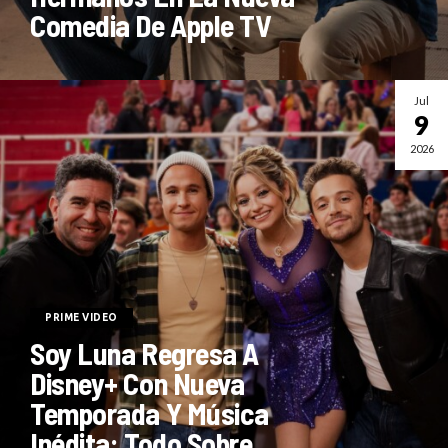
Comedia De Apple TV
Jul
9
2026
PRIME VIDEO
Soy Luna Regresa A
Disney+ Con Nueva
Temporada Y Música
Inédita: Todo Sobre