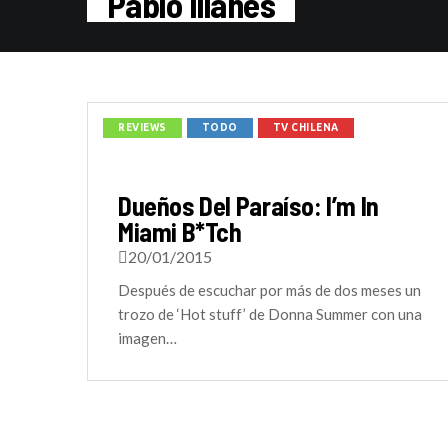
Pablo Illanes
REVIEWS
TODO
TV CHILENA
Dueños Del Paraíso: I’m In
Miami B*tch
20/01/2015
Después de escuchar por más de dos meses un
trozo de ‘Hot stuff’ de Donna Summer con una
imagen…