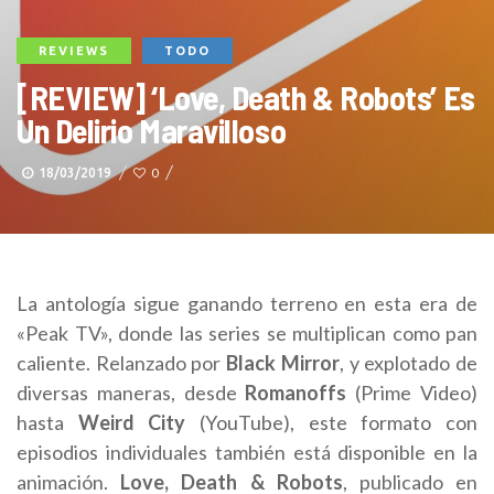
REVIEWS
TODO
[REVIEW] ‘Love, Death & Robots’ Es
Un Delirio Maravilloso
18/03/2019
0
La antología sigue ganando terreno en esta era de
«Peak TV», donde las series se multiplican como pan
caliente. Relanzado por
Black Mirror
, y explotado de
diversas maneras, desde
Romanoffs
(Prime Video)
hasta
Weird City
(YouTube), este formato con
episodios individuales también está disponible en la
animación.
Love, Death & Robots
, publicado en