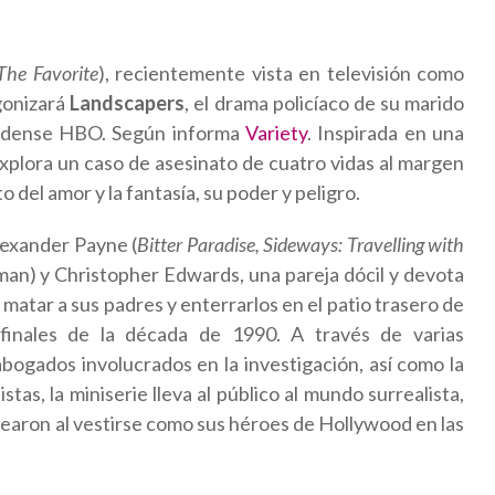
The Favorite
), recientemente vista en televisión como
gonizará
Landscapers
, el drama policíaco de su marido
unidense HBO. Según informa
Variety
. Inspirada en una
 explora un caso de asesinato de cuatro vidas al margen
 del amor y la fantasía, su poder y peligro.
lexander Payne (
Bitter Paradise, Sideways: Travelling with
man) y Christopher Edwards, una pareja dócil y devota
matar a sus padres y enterrarlos en el patio trasero de
finales de la década de 1990. A través de varias
 abogados involucrados en la investigación, así como la
tas, la miniserie lleva al público al mundo surrealista,
crearon al vestirse como sus héroes de Hollywood en las