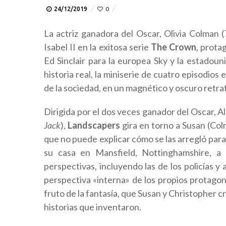
24/12/2019
0
La actriz ganadora del Oscar, Olivia Colman (
Isabel II en la exitosa serie
The Crown
, prota
Ed Sinclair para la europea Sky y la estado
historia real, la miniserie de cuatro episodios
de la sociedad, en un magnético y oscuro retrato
Dirigida por el dos veces ganador del Oscar, A
Jack
),
Landscapers
gira en torno a Susan (Col
que no puede explicar cómo se las arregló para 
su casa en Mansfield, Nottinghamshire, a 
perspectivas, incluyendo las de los policías y
perspectiva «interna» de los propios protagonis
fruto de la fantasía, que Susan y Christopher 
historias que inventaron.