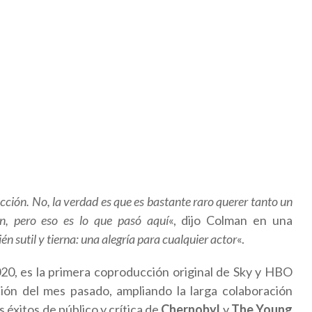
ección. No, la verdad es que es bastante raro querer tanto un
n, pero eso es lo que pasó aquí
«, dijo Colman en una
én sutil y tierna: una alegría para cualquier actor
«.
20, es la primera coproducción original de Sky y HBO
ión del mes pasado, ampliando la larga colaboración
 éxitos de público y crítica de
Chernobyl
y
The Young