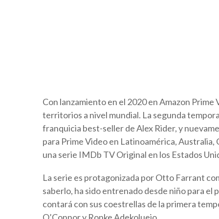
Con lanzamiento en el 2020 en Amazon Prime V
territorios a nivel mundial. La segunda tempo
franquicia best-seller de Alex Rider, y nueva
para Prime Video en Latinoamérica, Australia, C
una serie IMDb TV Original en los Estados Uni
La serie es protagonizada por Otto Farrant co
saberlo, ha sido entrenado desde niño para el 
contará con sus coestrellas de la primera tem
O’Connor y Ronke Adekoluejo.