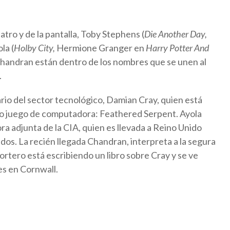
tro y de la pantalla, Toby Stephens (
Die Another Day,
la (
Holby City,
Hermione Granger en
Harry Potter And
a Chandran están dentro de los nombres que se unen al
.
ario del sector tecnológico, Damian Cray, quien está
toso juego de computadora: Feathered Serpent. Ayola
ra adjunta de la CIA, quien es llevada a Reino Unido
idos. La recién llegada Chandran, interpreta a la segura
ortero está escribiendo un libro sobre Cray y se ve
es en Cornwall.