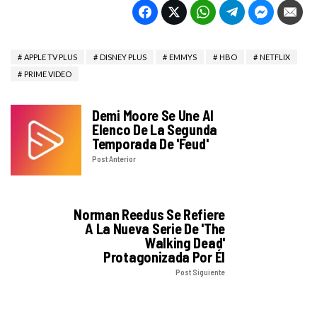
APPLE TV PLUS
DISNEY PLUS
EMMYS
HBO
NETFLIX
PRIME VIDEO
Demi Moore Se Une Al
Elenco De La Segunda
Temporada De 'Feud'
Post Anterior
Norman Reedus Se Refiere
A La Nueva Serie De 'The
Walking Dead'
Protagonizada Por Él
Post Siguiente