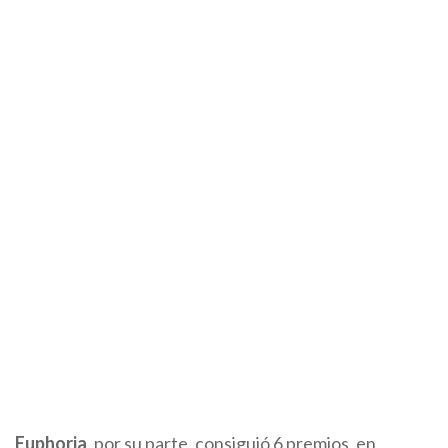
Euphoria
, por su parte, consiguió 6 premios, en