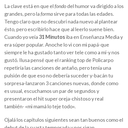
La clave está en que el
fondo
del humor va dirigido a los
grandes, pero la
forma
sirve para todas las edades.
Tengo claro que no descubrí nada nuevo al plantear
ésto, pero escribirlo hace que al leerlo suene bien.
Cuando yo veía
31 Minutos
iba en Enseñanza Media y
era súper popular. Anoche lo vi con mi papá-que
siempre le ha gustado tanto ver tele como a mí-y nos
gustó. Ilusa pensé que el ranking top de Policarpo
repetiría las canciones de antaño, pero tenía una
pulsión de que eso no debería suceder y-bacán tu
sorpresa-lanzaron 3 canciones nuevas, donde como
es usual, escuchamos un par de segundos y
presentaron el hit super oreja-chistoso y real
también- «mi mamá lo teje todo».
Ojalá los capítulos siguientes sean tan buenos como el
debut de la cuarta temporada y nos sigan