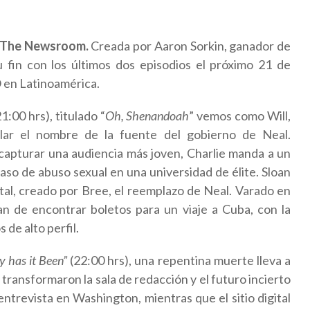
The Newsroom.
Creada por Aaron Sorkin, ganador de
 su fin con los últimos dos episodios el próximo 21 de
 en Latinoamérica.
1:00 hrs), titulado “
Oh, Shenandoah
” vemos como Will,
lar el nombre de la fuente del gobierno de Neal.
capturar una audiencia más joven, Charlie manda a un
 caso de abuso sexual en una universidad de élite. Sloan
ital, creado por Bree, el reemplazo de Neal. Varado en
n de encontrar boletos para un viaje a Cuba, con la
 de alto perfil.
y has it Been”
(22:00 hrs),
una repentina muerte lleva a
transformaron la sala de redacción y el futuro incierto
trevista en Washington, mientras que el sitio digital