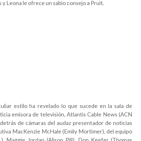
 y Leona le ofrece un sabio consejo a Pruit.
uliar estilo ha revelado lo que sucede en la sala de
cticia emisora de televisión, Atlantis Cable News (ACN
y detrás de cámaras del audaz presentador de noticias
ecutiva MacKenzie McHale (Emily Mortimer), del equipo
.), Maggie Jordan (Alison Pill), Don Keefer (Thomas