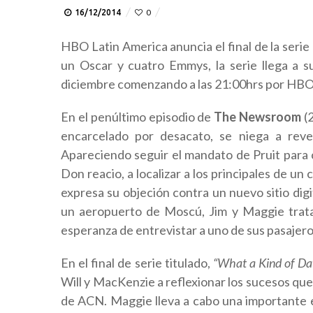
16/12/2014
0
HBO Latin America anuncia el final de la serie
un Oscar
y cuatro Emmys
, la serie llega a
diciembre comenzando a las 21:00hrs por HBO
En el penúltimo episodio de
The Newsroom
(2
encarcelado por desacato, se niega a reve
Apareciendo seguir el mandato de Pruit para 
Don reacio, a localizar a los principales de un
expresa su objeción contra un nuevo sitio dig
un aeropuerto de Moscú, Jim y Maggie trata
esperanza de entrevistar a uno de sus pasajeros
En el final de serie titulado,
“What a Kind of Da
Will y MacKenzie a reflexionar los sucesos que 
de ACN. Maggie lleva a cabo una importante en