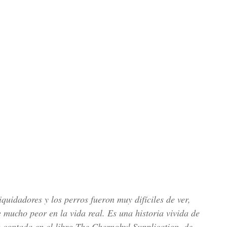
liquidadores y los perros fueron muy difíciles de ver,
mucho peor en la vida real. Es una historia vivida de
a contada en el libro
The Chernobyl Supplication
, de