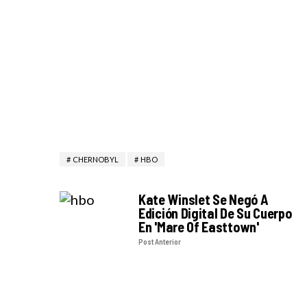
CHERNOBYL
HBO
Kate Winslet Se Negó A
Edición Digital De Su Cuerpo
En 'Mare Of Easttown'
Post Anterior