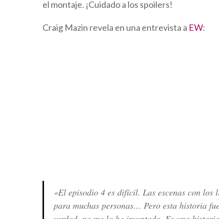
el montaje. ¡Cuidado a los spoilers!
Craig Mazin revela en una entrevista a
EW
:
«El episodio 4 es difícil. Las escenas con los 
para muchas personas… Pero esta historia fue 
verdad, no me la he inventado. Es una histori