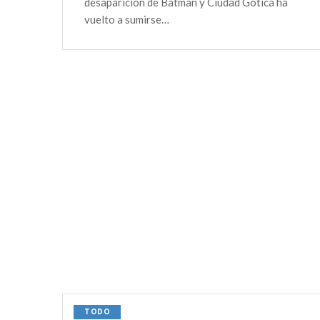
desaparición de Batman y Ciudad Gótica ha
vuelto a sumirse…
TODO