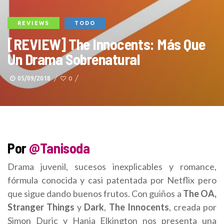
REVIEWS
TODO
[REVIEW] The Innocents: Más Que
Un Drama Sobrenatural
05/09/2018
0
Por
@Tanisoda
Drama juvenil, sucesos inexplicables y romance,
fórmula conocida y casi patentada por Netflix pero
que sigue dando buenos frutos. Con guiños a
The OA,
Stranger Things
y
Dark
,
The Innocents
, creada por
Simon Duric y Hania Elkington nos presenta una