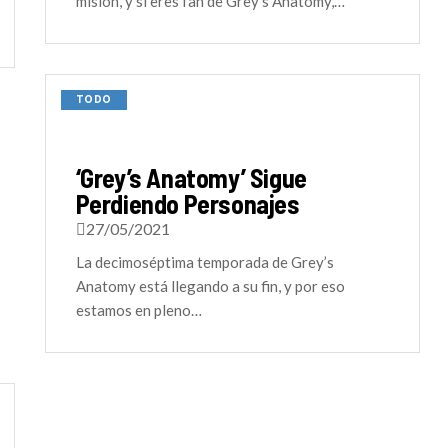
misión, y si eres fan de Grey’s Anatomy,…
TODO
‘Grey’s Anatomy’ Sigue
Perdiendo Personajes
27/05/2021
La decimoséptima temporada de Grey’s
Anatomy está llegando a su fin, y por eso
estamos en pleno…