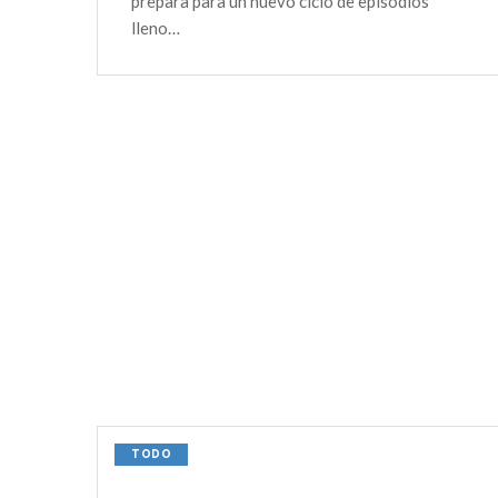
prepara para un nuevo ciclo de episodios
lleno…
TODO