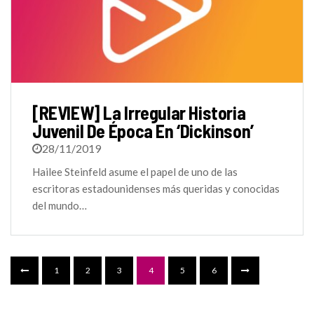
[REVIEW] La Irregular Historia
Juvenil De Época En ‘Dickinson’
28/11/2019
Hailee Steinfeld asume el papel de uno de las
escritoras estadounidenses más queridas y conocidas
del mundo…
1
2
3
4
5
6