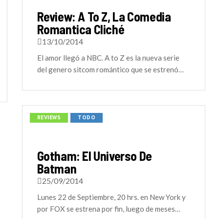
Review: A To Z, La Comedia
Romantica Cliché
13/10/2014
El amor llegó a NBC. A to Z es la nueva serie
del genero sitcom romántico que se estrenó…
REVIEWS
TODO
Gotham: El Universo De
Batman
25/09/2014
Lunes 22 de Septiembre, 20 hrs. en New York y
por FOX se estrena por fin, luego de meses…