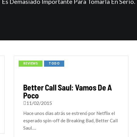
Es Demasiado Importante Para Tomarla En Serio.
REVIEWS
TODO
Better Call Saul: Vamos De A
Poco
11/02/2015
Hace unos días atrás se estrenó por Netflix el
esperado spin-off de Breaking Bad, Better Call
Saul….